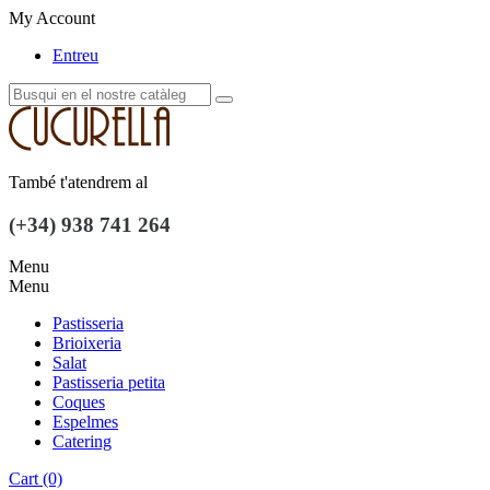
My Account
Entreu
També t'atendrem al
(+34) 938 741 264
Menu
Menu
Pastisseria
Brioixeria
Salat
Pastisseria petita
Coques
Espelmes
Catering
Cart
(0)