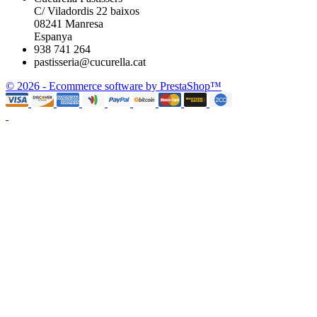
C/ Viladordis 22 baixos
08241 Manresa
Espanya
938 741 264
pastisseria@cucurella.cat
© 2026 - Ecommerce software by PrestaShop™