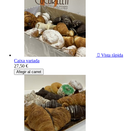

Vista ràpida
Caixa variada
27,50 €
Afegir al carret