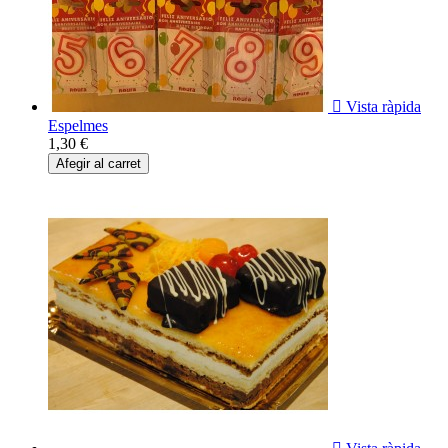

Vista ràpida
Espelmes
1,30 €
Afegir al carret