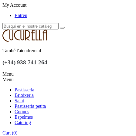
My Account
Entreu
També t'atendrem al
(+34) 938 741 264
Menu
Menu
Pastisseria
Brioixeria
Salat
Pastisseria petita
Coques
Espelmes
Catering
Cart
(0)