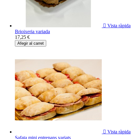

Vista ràpida
Brioixeria variada
17,25 €
Afegir al carret

Vista ràpida
Safata mini entrepans variats