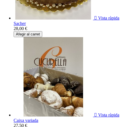

Vista ràpida
Sacher
28,00 €
Afegir al carret

Vista ràpida
Caixa variada
27,50 €